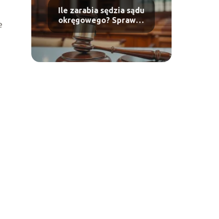
Ile zarabia sędzia sądu
okręgowego? Sprawdź
e
aktualne
wynagrodzenia!