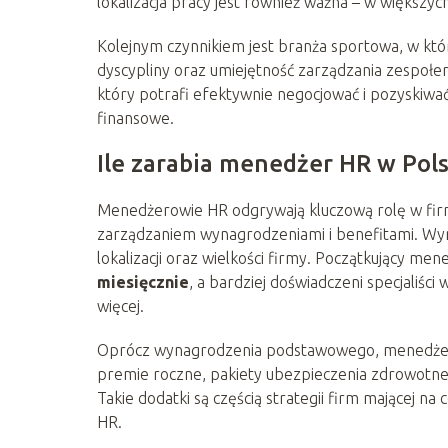
lokalizacja pracy jest również ważna – w większy
Kolejnym czynnikiem jest branża sportowa, w któr
dyscypliny oraz umiejętność zarządzania zespołe
który potrafi efektywnie negocjować i pozyskiwa
finansowe.
Ile zarabia menedżer HR w Pol
Menedżerowie HR odgrywają kluczową rolę w firm
zarządzaniem wynagrodzeniami i benefitami. Wyna
lokalizacji oraz wielkości firmy. Początkujący m
miesięcznie
, a bardziej doświadczeni specjaliś
więcej.
Oprócz wynagrodzenia podstawowego, menedżerow
premie roczne, pakiety ubezpieczenia zdrowotne
Takie dodatki są częścią strategii firm mającej na
HR.