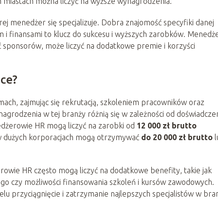
ch miastach można liczyć na wyższe wynagrodzenia.
ej menedżer się specjalizuje. Dobra znajomość specyfiki danej
m i finansami to klucz do sukcesu i wyższych zarobków. Menedże
ć sponsorów, może liczyć na dodatkowe premie i korzyści
sce?
ach, zajmując się rekrutacją, szkoleniem pracowników oraz
grodzenia w tej branży różnią się w zależności od doświadczen
enedżerowie HR mogą liczyć na zarobki od
12 000 zł brutto
ci w dużych korporacjach mogą otrzymywać
do 20 000 zł brutto
l
ie HR często mogą liczyć na dodatkowe benefity, takie jak
go czy możliwości finansowania szkoleń i kursów zawodowych.
 celu przyciągnięcie i zatrzymanie najlepszych specjalistów w bra