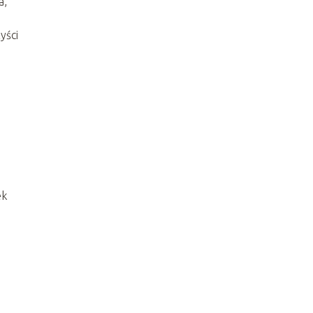
a,
yści
ek