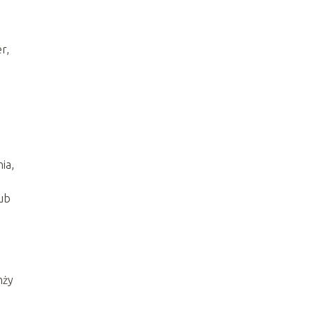
r,
ia,
ub
nży