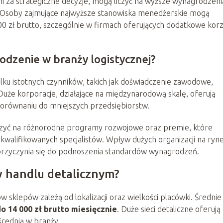
 za strategiczne decyzje, mogą liczyć na wyższe wynagrodzeni
e. Osoby zajmujące najwyższe stanowiska menedżerskie mogą
 zł brutto, szczególnie w firmach oferujących dodatkowe korz
odzenie w branży logistycznej?
lku istotnych czynników, takich jak doświadczenie zawodowe,
 Duże korporacje, działające na międzynarodową skalę, oferują
orównaniu do mniejszych przedsiębiorstw.
zyć na różnorodne programy rozwojowe oraz premie, które
ykwalifikowanych specjalistów. Wpływ dużych organizacji na ryn
 przyczynia się do podnoszenia standardów wynagrodzeń.
 handlu detalicznym?
klepów zależą od lokalizacji oraz wielkości placówki. Średnie
do 14 000 zł brutto miesięcznie
. Duże sieci detaliczne oferują
średnią w branży.