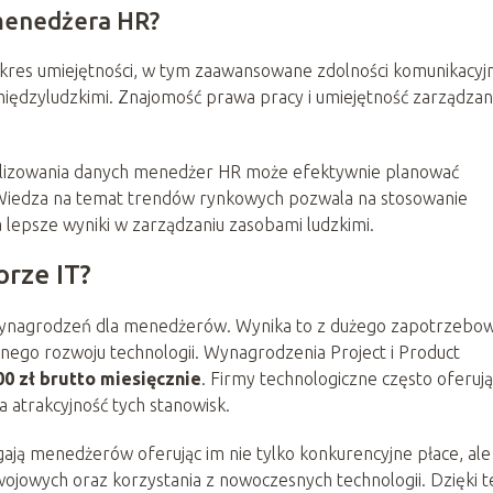
 menedżera HR?
kres umiejętności, w tym zaawansowane zdolności komunikacyj
międzyludzkimi. Znajomość prawa pracy i umiejętność zarządzan
analizowania danych menedżer HR może efektywnie planować
. Wiedza na temat trendów rynkowych pozwala na stosowanie
a lepsze wyniki w zarządzaniu zasobami ludzkimi.
orze IT?
 wynagrodzeń dla menedżerów. Wynika to z dużego zapotrzebo
nego rozwoju technologii. Wynagrodzenia Project i Product
00 zł brutto miesięcznie
. Firmy technologiczne często oferują
a atrakcyjność tych stanowisk.
ją menedżerów oferując im nie tylko konkurencyjne płace, ale
ojowych oraz korzystania z nowoczesnych technologii. Dzięki 