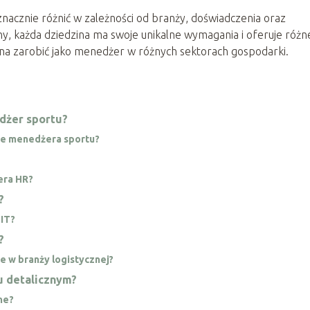
cznie różnić w zależności od branży, doświadczenia oraz
ny, każda dziedzina ma swoje unikalne wymagania i oferuje różn
ożna zarobić jako menedżer w różnych sektorach gospodarki.
dżer sportu?
ie menedżera sportu?
era HR?
?
 IT?
?
e w branży logistycznej?
u detalicznym?
ne?