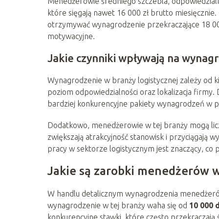
Menedżerowie średniego szczebla, odpowiedzialni
które sięgają nawet 16 000 zł brutto miesięczni
otrzymywać wynagrodzenie przekraczające 18 000
motywacyjne.
Jakie czynniki wpływają na wynagr
Wynagrodzenie w branży logistycznej zależy od ki
poziom odpowiedzialności oraz lokalizacja firmy.
bardziej konkurencyjne pakiety wynagrodzeń w p
Dodatkowo, menedżerowie w tej branży mogą lic
zwiększają atrakcyjność stanowisk i przyciągają w
pracy w sektorze logistycznym jest znaczący, co
Jakie są zarobki menedżerów w
W handlu detalicznym wynagrodzenia menedżerów s
wynagrodzenie w tej branży waha się od
10 000 
konkurencyjne stawki, które często przekraczają 