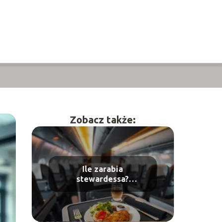
Zobacz także:
Ile zarabia
stewardessa?
Wynagrodzenia w
różnych liniach
lotniczych