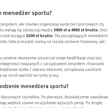
e menedżer sportu?
 zespołem, ale również organizacja wydarzeń sportowych czy
tu wahają się zazwyczaj między
3800 zł a 4800 zł brutto
, choć
e przekraczające
5200 zł brutto
. Dla początkujących menedżeró
ie, taka praca jest szansą na rozwój zarówno finansowy, jak i
 powinni nieustannie poszerzać swoje kwalifikacje poprzez
miejętności związanych z zarządzaniem zespołem i finansami.
na dodatkowe studia z zakresu ekonomii, zarządzania zasobami
 się na ich wartość na rynku pracy.
rodzenie menedżera sportu?
u kluczowych czynników. Po pierwsze, doświadczenie zawodow
ają większe szanse na uzyskanie wyższych pensji. Po drugie,