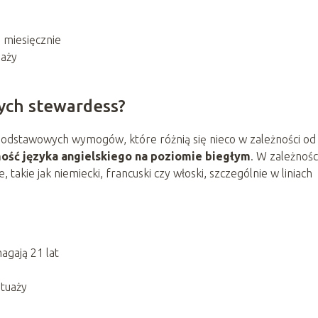
miesięcznie
daży
łych stewardess?
odstawowych wymogów, które różnią się nieco w zależności od l
ość języka angielskiego na poziomie biegłym
. W zależnośc
takie jak niemiecki, francuski czy włoski, szczególnie w liniach
agają 21 lat
atuaży