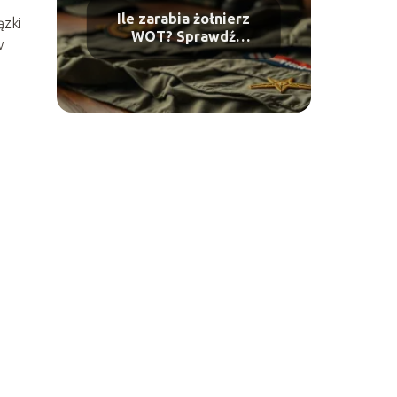
Ile zarabia żołnierz
ązki
WOT? Sprawdź
w
aktualne
wynagrodzenia!