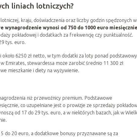
ch liniach lotniczych?
i lotniczej, kraju, doświadczenia oraz liczby godzin spędzonych w
 wynagrodzenie wynosi od 750 do 1000 euro miesięczni
daży pokładowej i dodatkach za frekwencję czy punktualność.
9 tys. euro.
 około 6250 zł netto, w tym dodatki za loty ponad podstawowy
i w Emirates, stewardessa może zarobić średnio 11 300 zł
we mieszkanie i diety na wyżywienie.
ze wynagrodzenia niż przewoźnicy premium. Podstawowe
ięcznie, co uzupełniane jest o prowizje ze sprzedaży pokładowe
noszą od 17 do 29 tys. euro, a w niektórych bazach, jak w Wielk
nie.
15 do 20 euro, a dodatkowe bonusy przyznawane są za