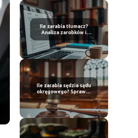
Ile zarabia tłumacz?
Analiza zarobków i
stawki rynkowe
Ile zarabia sędzia sądu
okręgowego? Sprawdź
aktualne
wynagrodzenia!