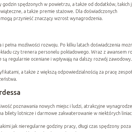
 godzin spędzonych w powietrzu, a także od dodatków, takich 
i świąteczne, a także premie stażowe. Dla doświadczonych
 mogą przynieść znaczący wzrost wynagrodzenia.
i pełna możliwości rozwoju. Po kilku latach doświadczenia moż
kładu czy trenera personelu pokładowego. Wraz z awansem r
we są regularnie oceniane i wpływają na dalszy rozwój zawodowy.
yfikatami, a także z większą odpowiedzialnością za pracę zespo
zeństwa.
ardessa
liwość poznawania nowych miejsc i ludzi, atrakcyjne wynagrodz
 na bilety lotnicze i darmowe zakwaterowanie w niektórych liniac
akimi jak nieregularne godziny pracy, długi czas spędzony poza