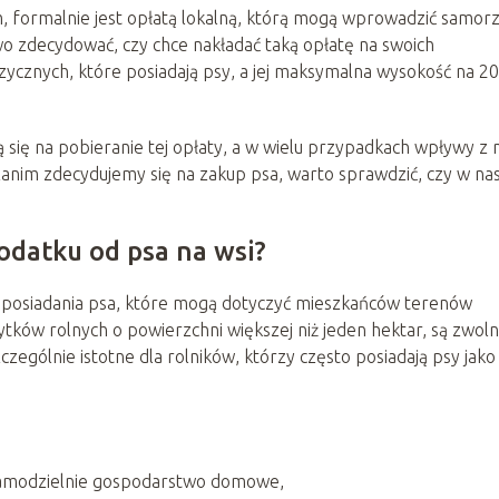
, formalnie jest opłatą lokalną, którą mogą wprowadzić samor
wo zdecydować, czy chce nakładać taką opłatę na swoich
zycznych, które posiadają psy, a jej maksymalna wysokość na 2
 się na pobieranie tej opłaty, a w wielu przypadkach wpływy z n
ż, zanim zdecydujemy się na zakup psa, warto sprawdzić, czy w na
podatku od psa na wsi?
 posiadania psa, które mogą dotyczyć mieszkańców terenów
ytków rolnych o powierzchni większej niż jeden hektar, są zwol
zczególnie istotne dla rolników, którzy często posiadają psy jako
samodzielnie gospodarstwo domowe,