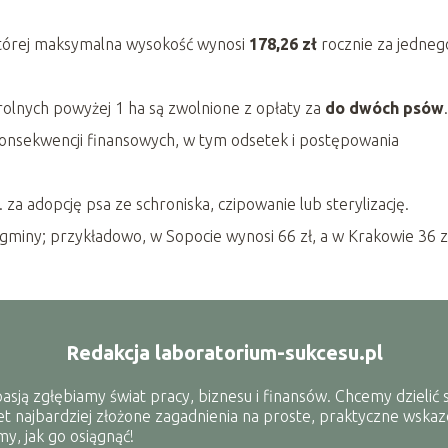
 której maksymalna wysokość wynosi
178,26 zł
rocznie za jedneg
olnych powyżej 1 ha są zwolnione z opłaty za
do dwóch psów
.
konsekwencji finansowych, w tym odsetek i postępowania
a adopcję psa ze schroniska, czipowanie lub sterylizację.
 gminy; przykładowo, w Sopocie wynosi 66 zł, a w Krakowie 36 z
Redakcja laboratorium-sukcesu.pl
ją zgłębiamy świat pracy, biznesu i finansów. Chcemy dzielić s
t najbardziej złożone zagadnienia na proste, praktyczne wskaz
y, jak go osiągnąć!