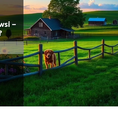
wsi –
?