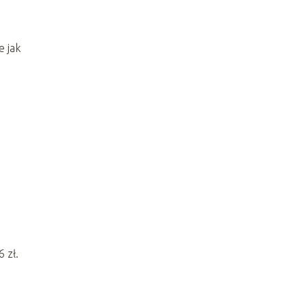
e jak
 zł.