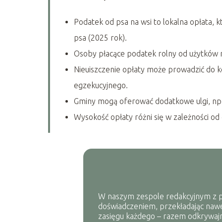
Podatek od psa na wsi to lokalna opłata,
psa (2025 rok).
Osoby płacące podatek rolny od użytków r
Nieuiszczenie opłaty może prowadzić do 
egzekucyjnego.
Gminy mogą oferować dodatkowe ulgi, np. z
Wysokość opłaty różni się w zależności od
W naszym zespole redakcyjnym z pas
doświadczeniem, przekładając nawe
zasięgu każdego – razem odkrywajm