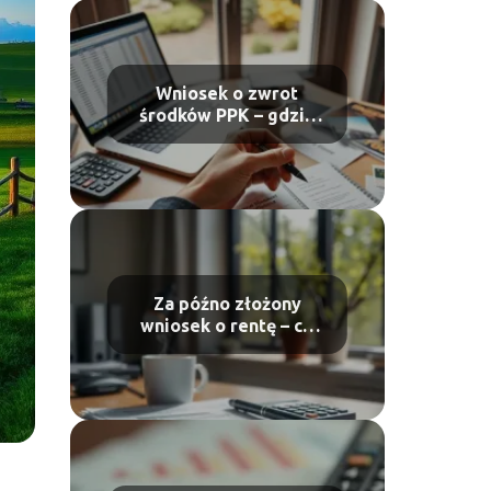
Wniosek o zwrot
środków PPK – gdzie
złożyć?
Za późno złożony
wniosek o rentę – co
zrobić w takiej
sytuacji?