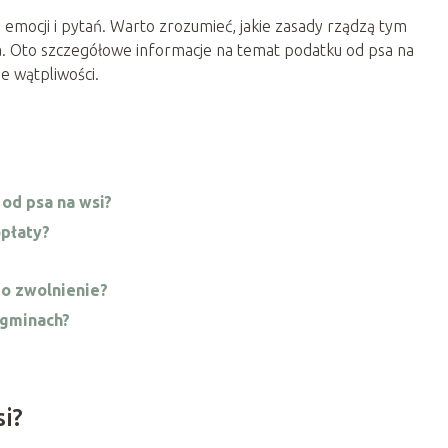
 emocji i pytań. Warto zrozumieć, jakie zasady rządzą tym
ia. Oto szczegółowe informacje na temat podatku od psa na
e wątpliwości.
 od psa na wsi?
opłaty?
 o zwolnienie?
 gminach?
si?