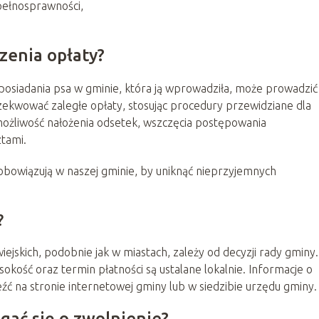
pełnosprawności,
zenia opłaty?
posiadania psa w gminie, która ją wprowadziła, może prowadzić
ekwować zaległe opłaty, stosując procedury przewidziane dla
możliwość nałożenia odsetek, wszczęcia postępowania
tami.
obowiązują w naszej gminie, by uniknąć nieprzyjemnych
?
ejskich, podobnie jak w miastach, zależy od decyzji rady gminy.
sokość oraz termin płatności są ustalane lokalnie. Informacje o
ć na stronie internetowej gminy lub w siedzibie urzędu gminy.
gać się o zwolnienie?