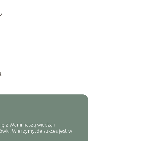
o
ł.
ię z Wami naszą wiedzą i
ówki. Wierzymy, że sukces jest w