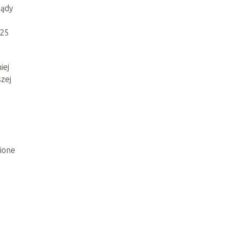
ządy
025
iej
szej
nione