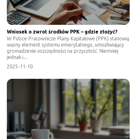
Wniosek o zwrot środków PPK – gdzie złożyć?
W Polsce Pracownicze Plany Kapitałowe (PPK) stanowią
ważny element systemu emerytalnego, umożliwiający
gromadzenie oszczędności na przyszłość. Niemniej
jednak i...
2025-11-10