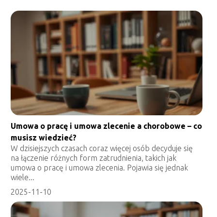
Umowa o pracę i umowa zlecenie a chorobowe – co
musisz wiedzieć?
W dzisiejszych czasach coraz więcej osób decyduje się
na łączenie różnych form zatrudnienia, takich jak
umowa o pracę i umowa zlecenia. Pojawia się jednak
wiele...
2025-11-10